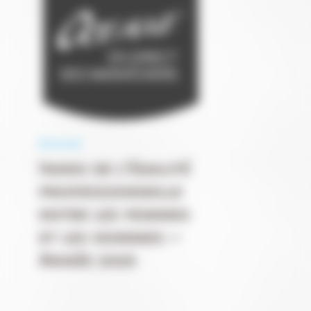
Nouveauté
Index de l’égalité
professionnelle
entre les femmes
et les hommes –
Année 2025