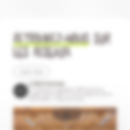
RETROUVEZ-NOUS
SUR
LES RÉSEAUX
suivez-nous
LA.COOPERATIVE.OCEANE
🌱 Coopérative maraîchère
👨‍🌾 Producteurs
engagés depuis 1993
🥬 Fruits & Légumes frais et
responsables
📍 Pays de la Loire