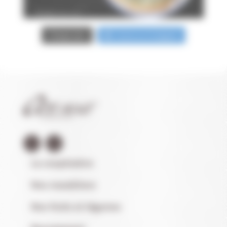
Suivre sur Instagram
Charger plus
La coopérative
Nos maraîchers
Nos fruits et légumes