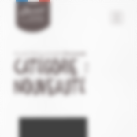
Panneau de gestion des cookies
Accueil
/
Notre actualité
/
Nouveauté
CATÉGORIE :
NOUVEAUTÉ