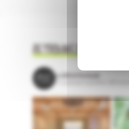
RETROUVEZ-NOUS
SUR
LA.COOPERATIVE.OCEANE
🌱 Coopérative maraîchère
👨‍🌾 Produc