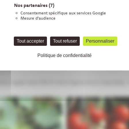
Nos partenaires
(7)
Consentement spécifique aux services Google
Mesure d'audience
Tout accepter
Tout refuser
Personnaliser
 LES RÉSEAUX
Politique de confidentialité
teurs engagés depuis 1993
🥬 Fruits & Légumes frais et responsables
📍