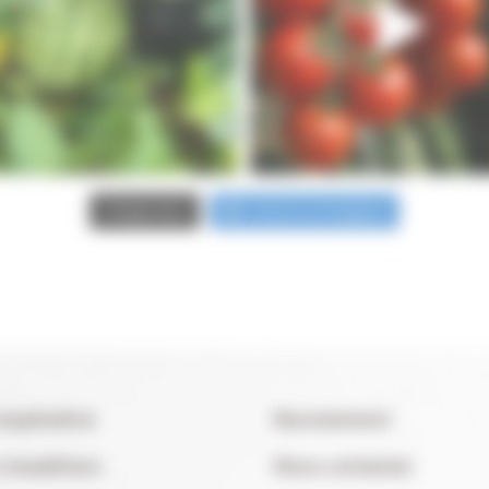
Suivre sur Instagram
Charger plus
coopérative
Recrutement
 maraîchers
Nous contacter