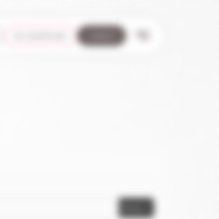
nos maraîchers
contact
CHANTEMERLE
44118 La Chevrolière