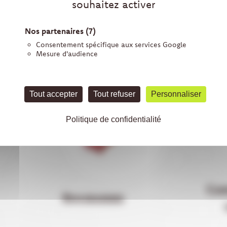
souhaitez activer
S LA MÊME GAMME, RETROUV
Nos partenaires
(7)
Consentement spécifique aux services Google
Mesure d'audience
Tout accepter
Tout refuser
Personnaliser
Politique de confidentialité
Ca
Rhubarbe