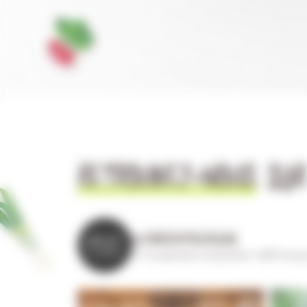
RETROUVEZ-NOUS
SUR
LA.COOPERATIVE.OCEANE
🌱 Coopérative maraîchère
👨‍🌾 Produc