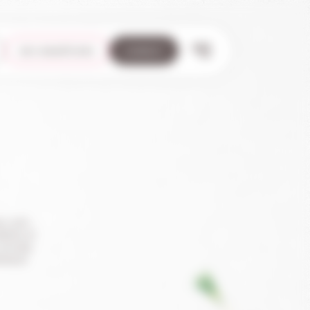
nos maraîchers
contact
ec soin.
librés et
récolte.
tissent
CHANTEMERLE
44118 La Chevrolière