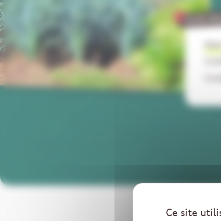
FICHE PR
Mode
Cond
Cond
Ce site uti