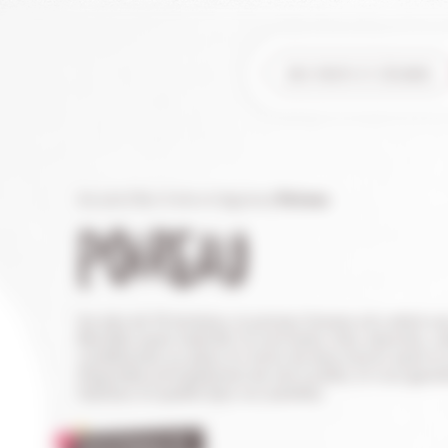
nos fruits et légumes
Accueil
/
Nos fruits et légumes
/
Poireau
POIREAU
Sur plus de 70 hectares, le poireau Oceane est cultivé av
Récoltés avant maturité, ils sont lavés, triés, épluchés, ca
conditionnés sur place en moins de deux heures après la 
Disponible principalement de mai à juillet, ils vous garan
fraîcheur et qualité dans vos assiettes.
SAISONNALITÉ