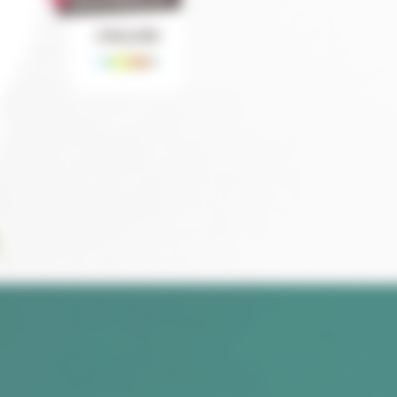
J
F
M
A
M
J
J
A
S
O
N
D