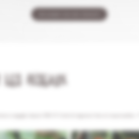
découvrir tous nos produits
 LES RÉSEAUX
teurs engagés depuis 1993
🥬 Fruits & Légumes frais et responsables
📍