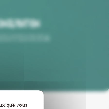
ONSERVATION
 de ce produit se situe dans un
érature se rapprochant des
4°C
eux que vous