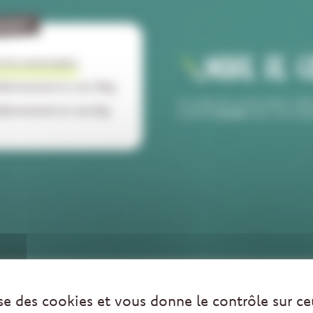
ODUIT
MODE DE C
 de conservation
itionnement en vrac 10kg
Le mode de conservation idéal
itionnement en vrac 5kg
endroit
humide
avec une temp
lise des cookies et vous donne le contrôle sur c