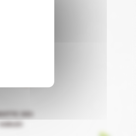
EZ :
rotte des
sables