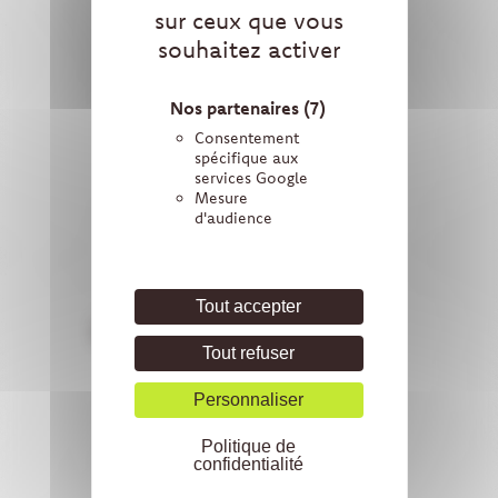
sur ceux que vous
Epinard
souhaitez activer
Nos partenaires
(7)
Consentement
spécifique aux
services Google
Mesure
d'audience
Tout accepter
Laitue romaine
Tout refuser
Personnaliser
découvrir tous nos produits
Politique de
confidentialité