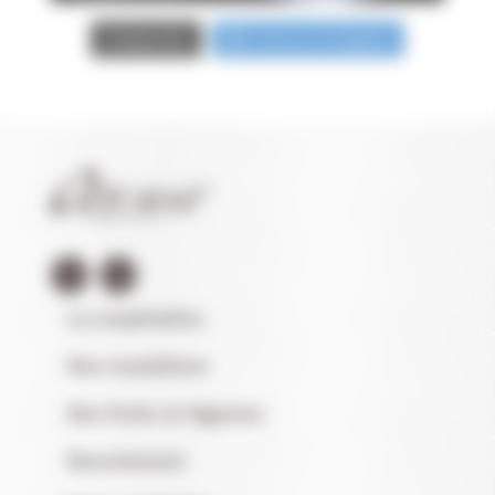
Suivre sur Instagram
Charger plus
La coopérative
Nos maraîchers
Nos fruits et légumes
Recrutement