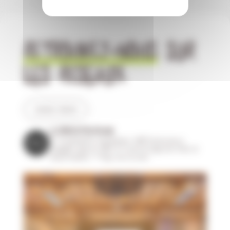
RETROUVEZ-NOUS
SUR
LES RÉSEAUX
suivez-nous
LA.COOPERATIVE.OCEANE
🌱 Coopérative maraîchère
👨‍🌾 Producteurs
engagés depuis 1993
🥬 Fruits & Légumes frais et
responsables
📍 Pays de la Loire