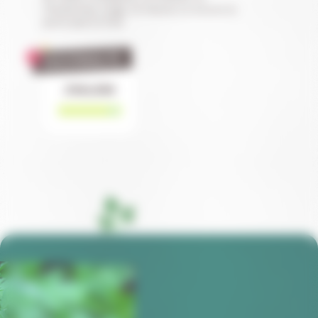
chardonnay rouge, la mizuna ou encore le
persil plat et frisé.
SAISONNALITÉ
J
F
M
A
M
J
J
A
S
O
N
D