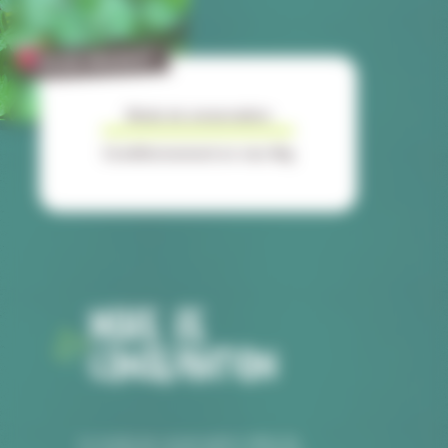
FICHE PRODUIT
Mode de conservation
Conditionnement en vrac 4kg
MODE DE
CONSERVATION
Le mode de conservation idéal de