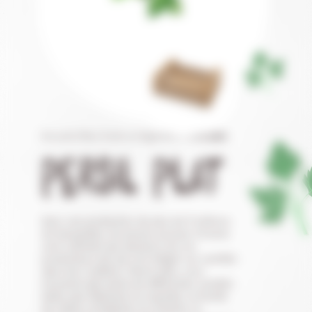
Accueil
/
Nos fruits et légumes
/
Persil plat
PERSIL PLAT
Avec une production de plus de 9 millions
de barquettes, les jeunes pousses Oceane
sont cultivées par plusieurs de nos
producteurs qui qui ont intégré ces variétés
dans leur rotation. Parmi elles, vous
trouverez des semis de différentes variétés
telles que l’épinard, la roquette, la feuille
de chêne, la batavia, la romaine, le